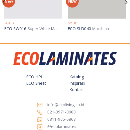
New
NEW
SOLID
SOLID
ECO SW016
Super White Matt
ECO SLD040
Macchiato
ECO HPL
Katalog
ECO Sheet
Inspirasi
Kontak
info@ecoliving.co.id
021-3971-8600
0811-905-6868
@ecolaminates