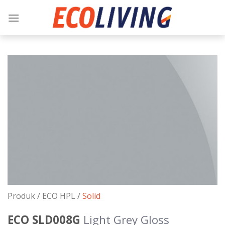
Skip
to
content
Produk /
ECO HPL
/
Solid
ECO SLD008G
Light Grey Gloss