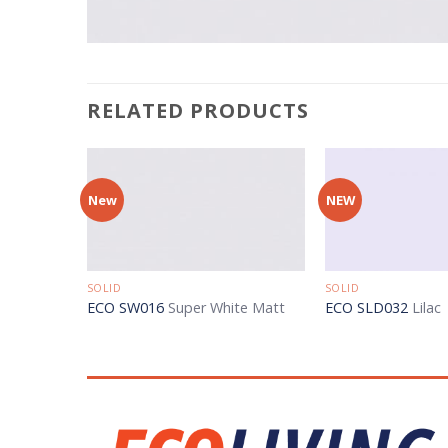
RELATED PRODUCTS
New
NEW
SOLID
SOLID
ECO SW016
Super White Matt
ECO SLD032
Lilac