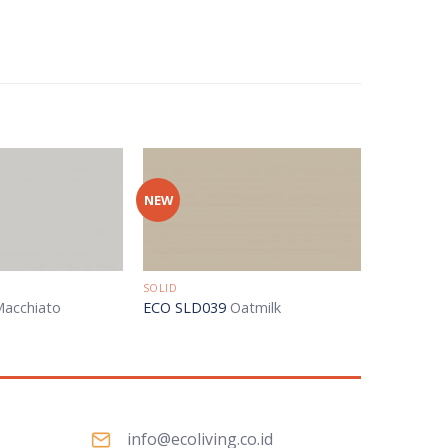
NEW
SOLID
acchiato
ECO SLD039
Oatmilk
info@ecoliving.co.id