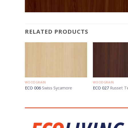
RELATED PRODUCTS
WOODGRAIN
WOODGRAIN
k
ECO 006
Swiss Sycamore
ECO 027
Russet T