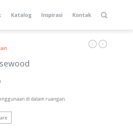
k
Katalog
Inspirasi
Kontak
ain
osewood
m
enggunaan di dalam ruangan.