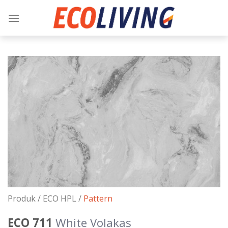
Skip
to
content
Produk /
ECO HPL
/
Pattern
ECO 711
White Volakas