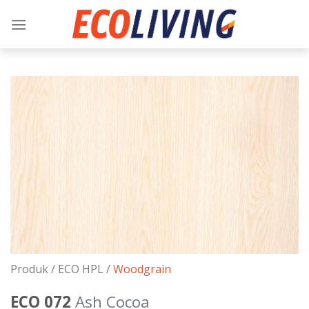
Skip
to
content
Produk /
ECO HPL
/
Woodgrain
ECO 072
Ash Cocoa